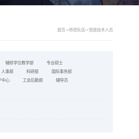
首页
->
师资队伍
->
党政技术人员
辅修学位教学部
专业硕士
人事部
科研部
国际事务部
P中心
工会后勤部
辅导员