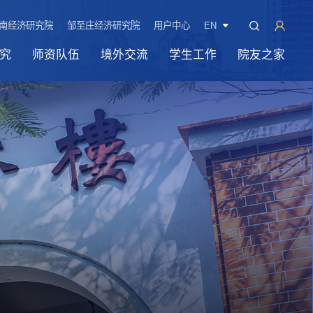
南经济研究院
邹至庄经济研究院
用户中心
EN
究
师资队伍
境外交流
学生工作
院友之家