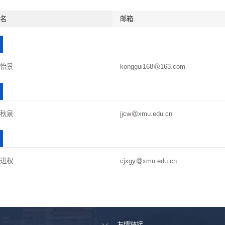
姓名
邮箱
蔡怡景
konggui168
163.com
林秋泉
jjcw
xmu.edu.cn
张进权
cjxgy
xmu.edu.cn
友情链接