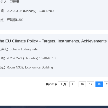
主讲人：郑珊珊
间：2025-03-03 (Monday) 16:40-18:00
点：经济楼N302
he EU Climate Policy - Targets, Instruments, Achievements
讲人：Johann Ludwig Fehr
间：2025-02-27 (Thursday) 16:40-18:10
点：Room N302, Economics Building
...
共2332条
上页
1
16
17
18
1