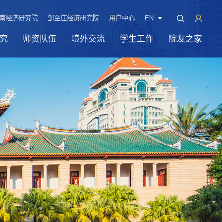
南经济研究院
邹至庄经济研究院
用户中心
EN
究
师资队伍
境外交流
学生工作
院友之家