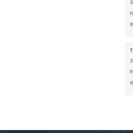
时
地
T
主
时
地