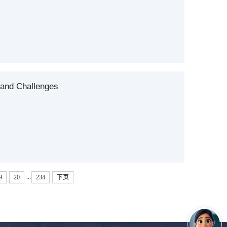
 and Challenges
...
9
20
234
下页