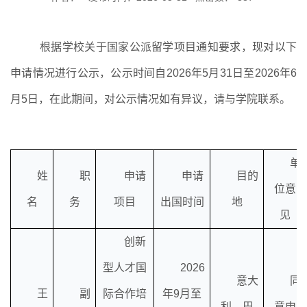
根据学校关于国家公派留学项目通知要求，现对以下
申请情况进行公示，公示时间自
2026
年
5
月
31
日至
2026
年
6
月
5
日，在此期间，对公示情况如有异议，请与学院联系。
单
姓
职
申请
申请
目的
位意
名
务
项目
出国时间
地
见
创新
型人才国
2026
意大
同
王
副
际合作培
年
9
月至
利，巴
意申