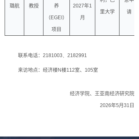
璐航
教授
养
2027
年
1
里大学
请
（
EGEI
）
月
项目
联系电话：
2181003、2182991
来访地点：经济楼
N
楼
112
室、105室
经济学院、王亚南经济研究院
2026
年
5
月
31
日