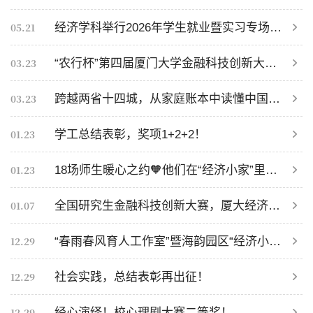
05.21
经济学科举行2026年学生就业暨实习专场招聘会
03.23
“农行杯”第四届厦门大学金融科技创新大赛颁奖典礼举行
03.23
跨越两省十四城，从家庭账本中读懂中国消费
01.23
学工总结表彰，奖项1+2+2！
01.23
18场师生暖心之约🧡他们在“经济小家”里聊出大成长
01.07
全国研究生金融科技创新大赛，厦大经济学科斩获10个奖项！
12.29
“春雨春风育人工作室”暨海韵园区“经济小家”昨日揭牌！
12.29
社会实践，总结表彰再出征！
12.29
经心演绎！校心理剧大赛二等奖！