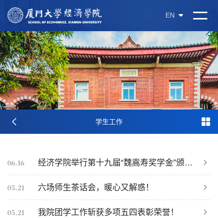
EN
学生工作
06.16
经济学院举行第十九届“魏嵩寿奖学金”颁奖仪式
05.21
六场师生茶话会，暖心又解惑！
05.21
我院团学工作斩获多项五四表彰荣誉！