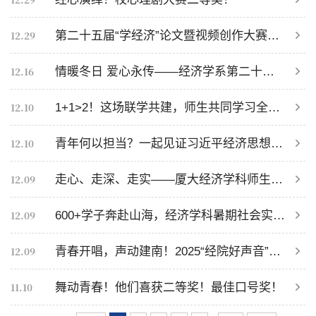
12.29
第二十五届“学经济”论文暨视频创作大赛颁奖仪式举行
12.16
情暖冬日 爱心永传——经济学系第二十届系友助学金颁发仪式举行
12.10
1+1>2！这场联学共建，师生共同学习全会精神
12.10
青年何以担当？一起见证习近平经济思想学生研习班学员的青春蜕变
12.09
走心、走深、走实——厦大经济学科师生掀起学习贯彻党的二十届四中全会精神热潮
12.09
600+学子奔赴山海，经济学科暑期社会实践获多项荣誉！
12.09
青春开唱，声动建南！2025“经院好声音”现场直击→
11.10
舞动青春！他们喜获二等奖！最佳口号奖！