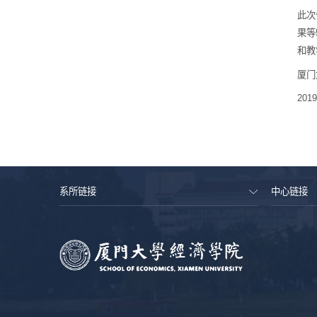
此次
果等
和教
厦门
201
系所链接
中心链接