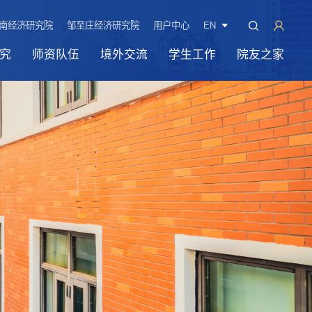
南经济研究院
邹至庄经济研究院
用户中心
EN
究
师资队伍
境外交流
学生工作
院友之家