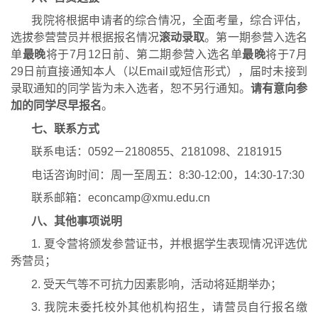
我院将根据申请者的综合情况，全面考量，综合评估，
选拔参营营员并根据报名情况
滚动录取
。
第一期参营入选名
单
最晚
将于
7
月
12
日前、第二期参营入选名单
最晚
将于
7
月
29
日前直接通知本人
（以
Email
或短信形式），届时未接到
录取通知的同学皆为未入选者，
恕
不另行通知。
请有意向参
加的同学尽早报名
。
七、联系方式
联系电话：
0592
－
2180855
、
2181098
、
2181915
电话咨询时间：周一至周五：
8:30-12:00
，
14:30-17:30
联系邮箱：
econcamp@xmu.edu.cn
八、其他事项说明
1. 
夏令营
将
颁发参营
证书，并根据学生表现情况评选优
秀营员；
2. 
受天气等不可抗力因素影响，活动将延期举办；
3. 
我院未委托校外其他
机构招生，请营员自行报名缴