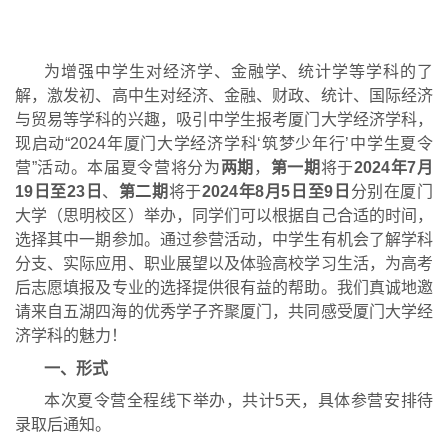
为增强
中学生对经济学、金融学、统计学等学科的了
解，激发初
、
高中生对经济、金融、财政、统计、国际经济
与贸易等学科的兴趣，吸引
中学生报考厦门大学经济学科
，
现启动“
2024
年
厦门大学经济学科
‘筑梦少年行’
中学生
夏令
营
”
活动。
本届
夏
令营
将分
为
两
期
，
第
一期
将于
2
024
年
7
月
19
日至
23
日
、
第二期
将于
2024
年
8
月
5
日至
9
日
分别在厦门
大学（思明校区）举办，同学们可以根据自己合适的时间，
选择其中
一期
参加
。通过参
营活动，中学
生有
机会
了解学科
分支、实际应用、职业展望以
及
体验高
校学习生活
，为高
考
后志愿填报
及
专业的选择提供很有益的帮助
。我们真诚地邀
请来自五湖四海的优秀学子
齐聚厦门
，共同感受厦门大学经
济学科的魅力！
一、
形式
本次
夏令营
全程
线
下举办，
共计
5
天，具体参营
安排
待
录取后通知。