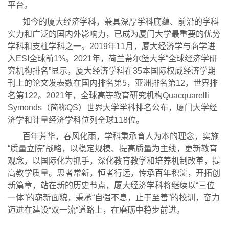
平台。
如今的厦大经济学科，兼具深厚学科底蕴、前沿的学科
实力和广泛的国内外影响力，已成为厦门大学最重要的
优势
学科和支柱学科之一。
2019
年
11
月，厦大经济学与商学进
入
ESI
全球前
1%
。
2021
年，荷兰蒂尔堡
大学“全球经济学研
究机构排名”显示，厦大经济
学科在
35
本国际权威经济学期
刊上的论文发表数在国内排名第
5
，亚洲排名第
12
，世界排
名第
122
。
2021
年，全球高等教育研究机构
Quacquarelli 
Symonds
（简称
QS
）世界大学学科排名公布，厦门大学经
济学和计量经济学科位列全球
118
位。
百年芳华，春风化雨，学科秉承育人为本
的理念，实施
“质量立院”战略，以稳定规模、提高质量为主线，更新教育
观念，以国际化为抓手，深化教育教学和培养机制改革，提
高教学质量。思者常新，
恒者行远，传承百年积淀，开拓创
新篇章，站在新的历史节点，厦大经济学科将继续以“三位
一体”的崭新面貌，秉承“自强不息，止于至善”的校训，奋力
迈进在建设“双一流”道路上，在磨砺中稳步前进。