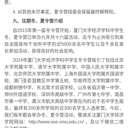
费；
4
. 
对其他未尽事宜，
夏令营
组委会保留最终解释权。
九、往期冬、夏令营介绍
自
2015
年第一届
冬令营
开始，厦门大学经济学科
中学生
冬、夏令营已举办九
年共十六
届活动，迄今为止共吸引到
来
自全国各地千余所中学的
近
5
0
00
余
名中学生以及千余名家
长参加活动，获得良好的社会反响。
202
4
年厦门大学经济学科
中学生冬令
营吸引了包括北京
大学附属中学、
清华大学附属中学、
中国人民大学附属中
学、
北京师范大学附属中学、
上海外国语大学附属外国语学
校
、
澳门圣若瑟教区中学第五校、
华南师范大学附属中学、
成都树德中学
、
东北育
才双语学校
、
山东省临沂第一中学
、
郑州外国语学校、
深圳市高级中学
、
广州市第七中学、
南昌
市第一中学、
遵义市航天高级中学
等在
内的
近千
名
中学
生
报
名，最终有
2
00多所学校的
近
3
00
名学生入选参营。今后，
我们每年都会举办冬、夏令营活动，敬请关注厦门大学经济
学院网站：
http://www.soe.xmu.edu.cn/
，及以下微信二维