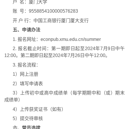
户
名：厦门大学
账
号：
9558854100000576283
开
户
行：中国工商银行厦门厦大支行
五、申请办法
1. 
报名网址：
econpub.xmu.edu.cn/summer
2. 
报名截止时间：
第一期即日起至
2024
年
7
月
9
日中午
12:00
。第二期即日起至
2024
年
7
月
26
日中午
12:00
。
3. 
报名流程
：
1
）网上注册
2
）填写申请表
3
）上传初中或高中成绩单（每学期期中和（或）期末
成绩单）
4
）上传获奖证书（如有）
5
）提交待审核
六、营员选拔