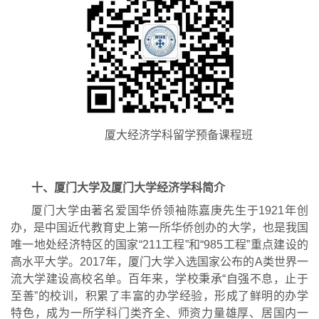
厦大经济学科留学预备课程班
十、厦门大学及厦门大学经济学科简介
厦门大学由著名爱国华侨领袖陈嘉庚先生于
1921
年创
办，是中国近代教育史上第一所华侨创办的大学，也是我国
唯一地处经济
特区的国家
“
211
工
程
”
和
“
985
工程
”
重点建设的
高水平大学
。
2017
年，厦门大学入选国家公布的
A
类世
界一
流大学建设高校名单。百年来，学校秉承
“
自强不息，止于
至善
”
的校训，积累了丰富的办学经验，形成了鲜明
的办学
特色，成为一所学科门类齐全、师资力量雄厚、居国内一