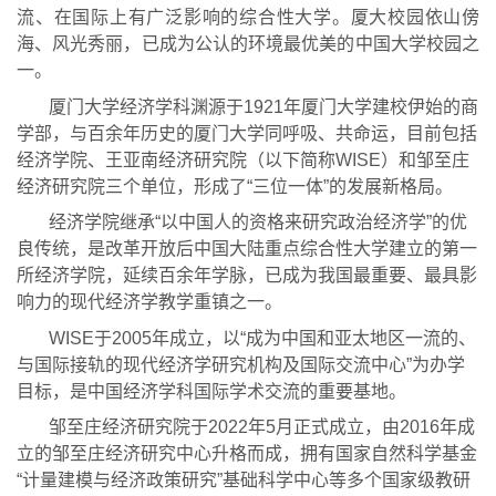
流、在国际上有广泛影响的综合性大学。厦大校园依山傍
海、风光秀丽，已成为公认的环境最优美的中国大学校园之
一。
厦门大学经济学科渊源于
1921
年厦门大学建校伊始的商
学部，与百余年历史的厦门大学同呼吸、共命运，目前包括
经济学院、王亚南经济研究院（以下简称
WISE
）和
邹至庄
经济研究院三个单位，形成了“三位一体”的发展新格局。
经济学院继承“以中国人的资格来研究政治经济学”的优
良传统，是改革开放后中国大陆重点综合性大学建立的第一
所经济学院，延续百余年学脉，已成为我国最重要、最具影
响力的现代经济学教学重镇之一。
WISE
于
2005
年
成立，以“成为中国和亚太地区一流的、
与国际接轨的现代经济学研究机构及国际交流中心”为办学
目标，是中国经济学科国际学术交流的重要基地。
邹至庄经济研
究院于
2022
年
5
月正式成立，由
2016
年成
立的
邹至庄经济研究中心升格而成，拥有国家自然科学基金
“计量建模与经济政策研究”基础科学中心等多个国家级教研