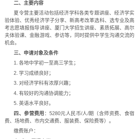
二、主要内容
夏令营
主要活动包括经济学科各类专题讲座、经济学实
验体验、优秀经济学子分享、新高考改革选科、选专业及高
考志愿填报指导讲座、厦门大学招生讲座、素质拓展、高尔
夫体验课、金融游戏、参访等，同时提供中学生沟通交流的
机会。
三、申请对象及条件
1. 
各地
中学初一至高三学生；
2. 
学习成绩良好
；
3. 
对经济学科有浓厚兴趣；
4. 
有较好的沟通协调能力；
5. 
英语水平良好。
四、参营费用
：
52
80
元人民币
/
人
/
期
（含师资费、食宿
费、场地费、市内交通费
、
服装费、
保险费等）
。
缴费账户：