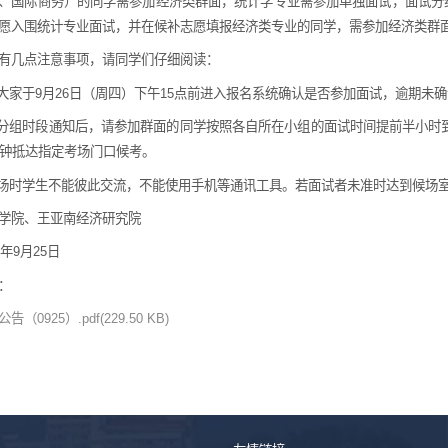
、国际商务）的同学需参加经济类群面，统计学专业需参加单独面试，面试分
愿入围统计专业面试，并在候补志愿填报经济类专业的同学，需参加经济类群
有几点注意事项，请同学们仔细阅读：
请大家于9月26日（周四）下午15点前进入报名系统确认是否参加面试，逾期未
待分组时段通知后，请参加群面的同学按照各自所在小组的面试时间提前半小时
分钟抵达指定考场门口候考。
候场时学生不能彼此交流，不能使用手机等通讯工具。若面试者未准时达到候场
学院、王亚南经济研究院
9年9月25日
：
告（0925）.pdf(229.50 KB)