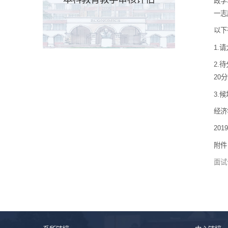
政学
一志
以下
1.
2.
20
3.
经济
201
附件
面试公