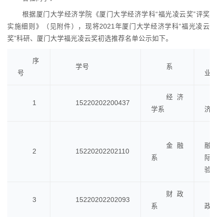
根据厦门大学经济学院《厦门大学经济学科“福光凌云奖”评奖
实施细则》（见附件），现将2021年厦门大学经济学科“福光凌云
奖”科研、厦门大学福光凌云奖初选推荐名单公示如下。
序
学号
系
号
业
经济
1
15220202200437
学系
济
金融
融
2
15220202202110
系
际
验
财政
3
15220202202093
系
政