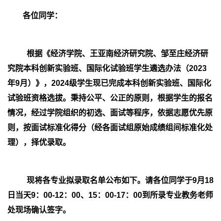
各位同学：
根据《经济学院、王亚南经济研究院、邹至庄经济研
究院本科创新实验班、国际化试验班学生遴选办法（
2023
年
9
月）》，
2024
级学生现已完成本科创新实验班、国际化
试验班资格选拔。秉持公平、公正的原则，根据学生的报名
情况，经过学院组织的初选、面试等程序，依据志愿优先原
则，按面试标准化得分（经各面试组原始成绩组间标准化处
理），择优录取。
现将各专业拟录取名单公布如下。请各位同学于
9
月
18
日当天
9
：
00-12
：
00
、
15
：
00-17
：
00
到所录专业教务老师
处现场确认签字。