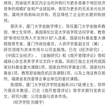
绩效；而省级开发区内企业的并购行为更多是基于地区经济
竞争的规模扩张和产业链延伸，表现为更多的无关多元化并
购、属地并购和纵向并购，而且降低了企业的长期并购绩
效。
蔡庆丰，厦门大学金融学博士，现任厦门大学金融系教
授、博士生导师，美国哥伦比亚大学商学院访问学者，教育
部“新世纪优秀人才支持计划”入选者，国家社科基金重大课
题首席专家，厦门市政协委员，人资环农委副主任（兼），
研究领域为资本市场与公司金融等。已在《经济研究》、
《中国工业经济》、《金融研究》和《南开管理评论》等权
威核心杂志发表学术论文四十余篇。目前已独立主持完成国
家社科基金重大课题
1
项，国家自然科学基金
2
项，国家社科
基金
1
项，教育部金融危机应急课题
1
项，以及上海证券交易
所、福建省发改委等企事业单位的委托课题。
陈熠辉，厦门大学经济学院金融系
2017
级博士生，导师
为蔡庆丰教授，已在《南开管理评论》等学术期刊发表论
文，研究兴趣：公司金融与资本市场。
（经济学院
刘晨宇）