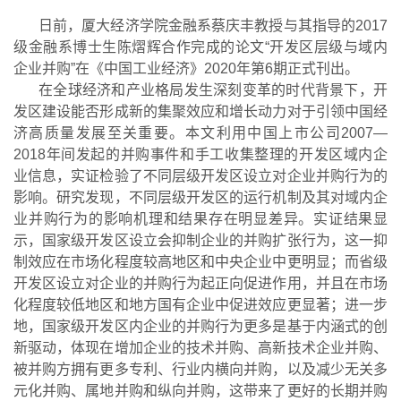
日前，厦大经济学院金融系蔡庆丰教授与其指导的
2017
级金融系博士生陈熠辉合作完成的论文“开发区层级与域内
企业并购”在《中国工业经济》
2020
年第
6
期正式刊出。
在全球经济和产业格局发生深刻变革的时代背景下，开
发区建设能否形成新的集聚效应和增长动力对于引领中国经
济高质量发展至关重要。本文利用中国上市公司
2007
—
2018
年间发起的并购事件和手工收集整理的开发区域内企
业信息，实证检验了不同层级开发区设立对企业并购行为的
影响。研究发现，不同层级开发区的运行机制及其对域内企
业并购行为的影响机理和结果存在明显差异。实证结果显
示，国家级开发区设立会抑制企业的并购扩张行为，这一抑
制效应在市场化程度较高地区和中央企业中更明显；而省级
开发区设立对企业的并购行为起正向促进作用，并且在市场
化程度较低地区和地方国有企业中促进效应更显著；进一步
地，国家级开发区内企业的并购行为更多是基于内涵式的创
新驱动，体现在增加企业的技术并购、高新技术企业并购、
被并购方拥有更多专利、行业内横向并购，以及减少无关多
元化并购、属地并购和纵向并购，这带来了更好的长期并购