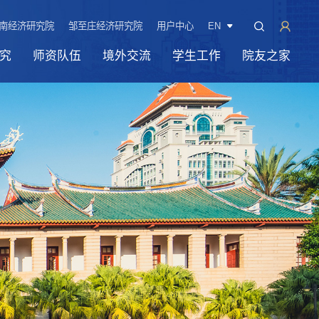
南经济研究院
邹至庄经济研究院
用户中心
EN
究
师资队伍
境外交流
学生工作
院友之家