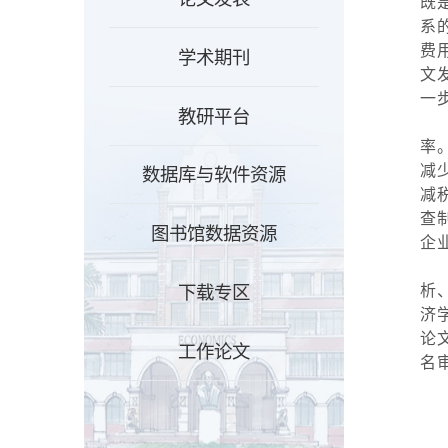
既
系
费
学术期刊
文
一
教研平台
率
减
数据库与软件资源
减
查
图书馆数据资源
企
下载专区
析
济
论
工作论文
名