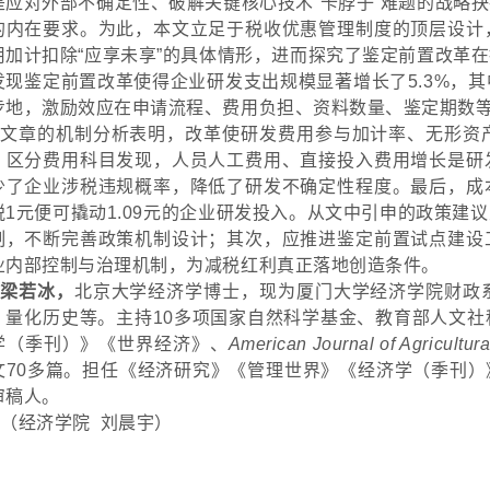
是应对外部不确定性、破解关键核心技术
“卡脖子”难题的战略
的内在要求。为此，本文立足于税收优惠管理制度的顶层设计
用加计扣除“应享未享”的具体情形，进而探究了鉴定前置改革
发现鉴定前置改革使得企业研发支出规模显著增长了5.3%，
步地，激励效应在申请流程、费用负担、资料数量、鉴定期数
文章的机制分析表明，改革使研发费用参与加计率、无形资
。区分费用科目发现，人员人工费用、直接投入费用增长是研
少了企业涉税违规概率，降低了研发不确定性程度。最后，成
税
1元便可撬动1.09元的企业研发投入。从文中引申的政策
制，不断完善政策机制设计；其次，应推进鉴定前置试点建设
业内部控制与治理机制，为减税红利真正落地创造条件。
梁若冰
，
北京大学经济学博士，现为厦门大学经济学院财政
、量化历史等。主持
10多项国家自然科学基金、教育部人文
学（季刊）》《世界经济》、
American Journal of Agricultur
文
70多篇。担任《经济研究》《管理世界》《经济学（季刊）
审稿人。
（
经济学院
刘晨宇
）