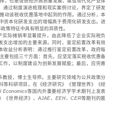
抉择，也是促进经济高质量发展、建设现代化产业体
，通过制度演进梳理和现实案例讨论，界定了研发
在推动该税收优惠落地中起到的作用。通过分析，本
其中资本化研发支出的增幅高于费用化研发支出。进
等政策特征中具有明显的异质性。
产实际摊销率显著提升，由此降低了企业实际
税负
发支出增加的主要来源。同时，鉴定前置改革有效
本收益分析表明：通过推行鉴定前置改革，政府每
建议主要包括三个方面：首先，应坚定落实税收优惠备
工作，以制度建设为创新发展赋能；最后，应完善
系教授，博士生导师。主要研究领域为公共政策分
社科等科研项目，在《经济研究》《管理世界》《经
al Economics
等国内外重要经济学学术期刊上发表
》《世界经济》、
AJAE、EEH、CER
等期刊的匿