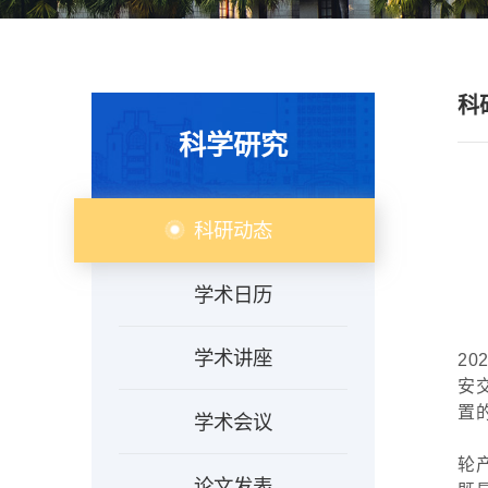
科
科学研究
科研动态
学术日历
学术讲座
2
安
置
学术会议
轮
论文发表