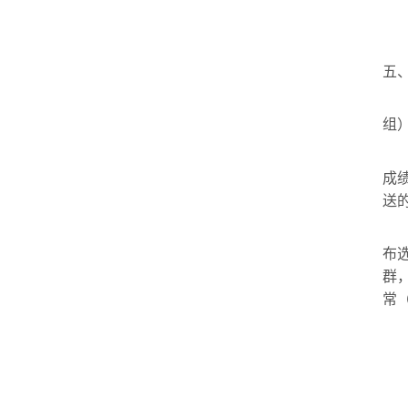
五
组
成
送
布
群
常