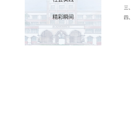
三
精彩瞬间
四