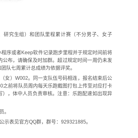
生、研究生组）和团队里程累计赛（不分男子、女子
小程序或者Keep软件记录跑步里程并于规定时间前将
内公布，请确保及时加群。超过规定时间一周仍未发
和团队七周累计总成绩为依据评奖。
四（女）W002。同一支队伍号码相连，报名结束后公
30之前将队员周内每天乐跑截图打包上传至对应打卡
写），体中人员负责审核。注意：乐跑配速如出现异
理员。
表见官方QQ群，群号：929321885。