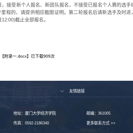
3日，接受新个人报名、新团队报名，不接受已报名个人赛的选手
步里程的，请提供相应截图证明。第二轮报名后请新选手及时进入
日12:00)截止全部报名。
【
附录一.docx
】已下载
909
次
友情链接
地址：厦门大学经济学院
邮编：361005
传真：0592-2186340
更多联系方式 >>