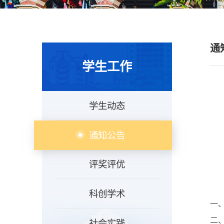
通
学生工作
学生动态
通知公告
评奖评优
科创学术
一、
二
社会实践