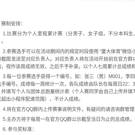
、赛制安排：
1.比赛分为个人里程累计赛（分男子、女子组，不分本科
）。
2.参赛选手可以在活动期间内的规定时段使用 “厦大体育”微信
绩截图发送至对应负责人。对应负责人将在活动开始前在官方群
的，视作该周成绩无效，之后不予补录。以个人七周累计总成绩
3.每一位参赛选手获得一个编号，如：张三（男）M001，李
选手编号。成绩每一周统计一次，各队成绩由队长在每周日22：
，并填写个人与团体总跑量统计表（个人赛同学由自己上传并填
（超出小程序配速范围），不计入成绩。
4.将在官方QQ群内上传赛事说明文件，有疑问的请咨询群管
5.主办方将于每周一在官方QQ群公示截至当日为止的总成绩，公示
6. 参与奖标准：