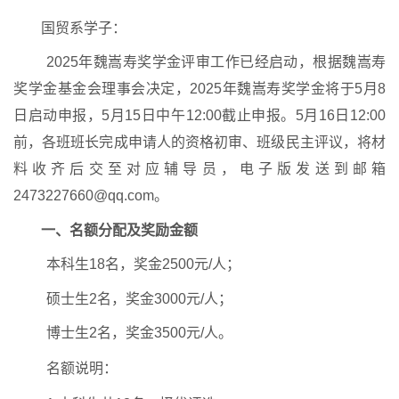
国贸系学子：
2025
年魏嵩寿奖学金评审工作已经启动，根据魏嵩寿
奖学金基金会理事会决定，
2025
年魏嵩寿奖学金将于
5
月
8
日启动申报，
5
月
15
日中午
12:00
截止申报。
5
月
16
日
12:00
前，各班班长完成申请人的资格初审、班级民主评议，将材
料收齐后交至对应辅导员，电子版发送到邮箱
2473227660@qq.com
。
一、名额分配及奖励金额
本科生
18
名，奖金
2500
元
/
人；
硕士生
2
名，奖金
3000
元
/
人；
博士生
2
名，奖金
3500
元
/
人。
名额说明：