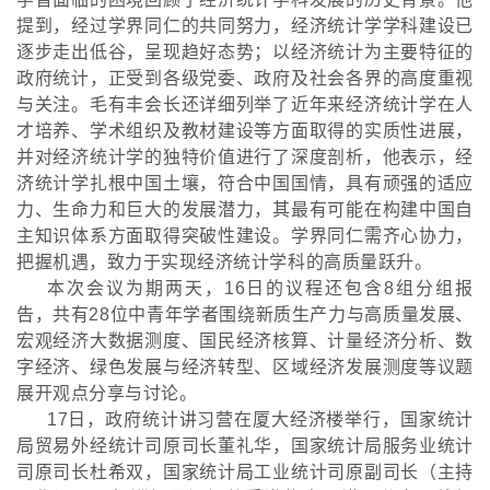
提到，经过学界同仁的共同努力，经济统计学学科建设已
逐步走出低谷，呈现趋好态势；以经济统计为主要特征的
政府统计，正受到各级党委、政府及社会各界的高度重视
与关注。毛有丰会长还详细列举了近年来经济统计学在人
才培养、学术组织及教材建设等方面取得的实质性进展，
并对经济统计学的独特价值进行了深度剖析，他表示，经
济统计学扎根中国土壤，符合中国国情，具有顽强的适应
力、生命力和巨大的发展潜力，其最有可能在构建中国自
主知识体系方面取得突破性建设。学界同仁需齐心协力，
把握机遇，致力于实现经济统计学科的高质量跃升。
本次会议为期两天，
16日的议程还包含8组分组报
告，共有28位中青年学者围绕新质生产力与高质量发展、
宏观经济大数据测度、国民经济核算、计量经济分析、数
字经济、绿色发展与经济转型、区域经济发展测度等议题
展开观点分享与讨论。
17日，政府统计讲习营在厦大经济楼举行，国家统计
局贸易外经统计司原司长董礼华，国家统计局服务业统计
司原司长杜希双，国家统计局工业统计司原副司长（主持