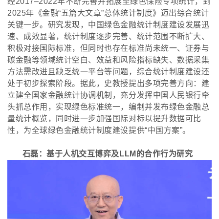
经2017–2022年不断完善并拓展至绿色保险专项统计，到
2025年《金融“五篇大文章”总体统计制度》迈出综合统计
关键一步。研究发现，中国绿色金融统计制度建设发展迅
速、成效显著，统计制度逐步完善、统计范围不断扩大、
积极对接国际标准，但同时也存在标准尚未统一、证券与
碳金融等领域统计空白、效益和风险指标缺失、数据采集
方法需改进且缺乏统一平台等问题，综合统计制度建设还
处于初步探索阶段。据此，史教授提出多项完善方向：建
立建全国家金融统计协调机制，充分发挥中国人民银行牵
头抓总作用，实现绿色标准统一，编制并发布绿色金融总
量统计概览，同时进一步加强国际对标以提升数据可比
性，为全球绿色金融统计制度建设提供“中国方案”。
石磊：
基于人机交互博弈及
LLM的合作行为研究