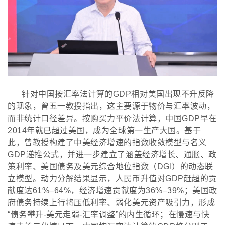
针对中国按汇率法计算的
GDP相对美国出现不升反降
的现象，曾五一教授指出，这主要源于物价与汇率波动，
而非统计口径差异。按购买力平价法计算，中国GDP早在
2014年就已超过美国，成为全球第一生产大国。基于
此，曾教授构建了中美经济增速的指数收敛模型与名义
GDP递推公式，并进一步建立了涵盖经济增长、通胀、政
策利率、美国债务及美元综合地位指数（DGI）的动态联
立模型。动力分解结果显示，人民币升值对GDP赶超的贡
献度达61%–64%，经济增速贡献度为36%–39%；美国政
府债务持续上行将压低利率、弱化美元资产吸引力，形成
“债务攀升-美元走弱-汇率调整”的内生循环；在慢速与快