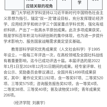
学
应链关联的视角
厦门大学经济学科坚持以习近平新时代中国特色社会主
义思想为指引，锚定
“双一流”建设目标，充分发挥理论经济
学、应用经济学和统计学三个国家重点学科优势，强化有组
织科研，产出了一批高水平原创成果。此次多项成果获奖，
既是学科百年积淀与科研创新的集中体现，也为进一步提升
学术影响力、服务国家战略需求奠定坚实基础。
教育部科学研究优秀成果奖（人文社会科学）于
1995
年设立，一般每三年评选一次，在高校领域及全国社科战线
有着重要影响，迄今已成功评选十届。本届评选的是2022
年1月1日至2024年12月31日期间的成果。经专家评审、社
会公示、奖励委员会审议通过，全国共有1499项成果获
奖，其中：著作论文奖1192项，含一等奖97项、二等奖520
项、三等奖575项；咨询服务报告奖82项，含一等奖4项、
二等奖38项、三等奖40项；普及读物奖19项；青年成果奖
206项。
（经济学院
刘晨宇）