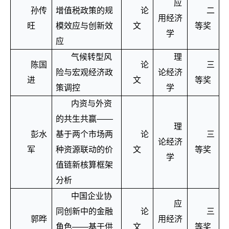
应
孙传
增值税政策的规
论
二
用经济
旺
模效应与创新效
文
等奖
学
应
气候转型风
理
陈国
论
三
险与宏观经济政
论经济
进
文
等奖
策调控
学
内资与外资
的共生共赢
——
理
彭水
基于两个市场两
论
三
论经济
军
种资源联动的价
文
等奖
学
值链新核算框架
分析
中国企业协
应
同创新中的金融
论
三
郭晔
用经济
角色
——
基于供
文
等奖