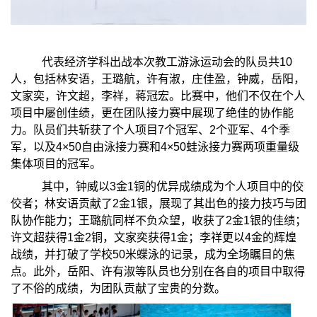
代表经济学科出战本次教工游泳运动会的队员共10
人，包括林安语，王璐航，许有淑，庄佳盈，钟威，岳阳，
文家奕，许文超，李祥，蒋冠宏。比赛中，他们不仅在个人
项目中屡创佳绩，更在团队接力赛中展现了
绝佳
的协作能
力。队员们共斩获了个人项目7个冠军、2个亚军、4个季
军，以及4×50自由泳接力赛和4×50蛙泳接力赛两项重量级
集体项目的冠军。
其中，钟威以3金1铜的优异成绩成为个人项目中的佼
佼者；林安语贡献了2金1银，展现了其出色的接力技巧与团
队协作能力；王璐航同样不负众望，收获了2金1银的佳绩；
许文超获得1金2铜，文家奕获得1金
；
李祥更以4金的辉煌
战绩，并打破了学校50米蝶泳的记录，成为全场瞩目的焦
点。此外，岳阳、许有淑等队员也分别在各自的项目中取得
了不俗的成绩，为团队贡献了宝
贵
的分数。