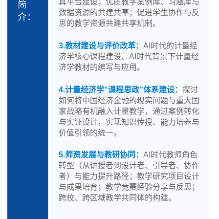
真平台建设；优质教学案例库、习题库与
简
数据资源的共建共享；促进学生协作与反
介：
思的教学资源共建共享机制。
3.
教材建设与评价改革：
AI时代的计量经
济学核心课程建设、AI时代背景下计量经
济学教材的编写与应用。
4.
计量经济学“课程思政”体系建设：
探讨
如何将中国经济金融的现实问题与重大国
家战略有机融入计量教学，通过案例转化
与实证设计，实现知识传授、能力培养与
价值引领的统一。
5.
师资发展与教研协同：
AI时代教师角色
转型（从讲授者到设计者、引导者、协作
者）与能力提升路径；教学研究项目设计
与成果培育；教学竞赛经验分享与反思；
跨校、跨区域教学共同体的构建。