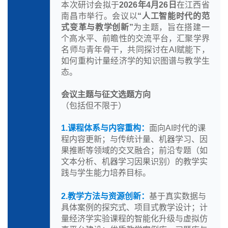
本次研讨会拟于
2026
年4月26日
在江西省
南昌市举行。会议以
“
人工智能时代的范
式变革与教学创新”
为主题，旨在搭建一
个高水平、前瞻性的交流平台，汇聚学界
名师与青年骨干，共同探讨在AI赋能下，
如何重构计量经济学的知识图谱与教学生
态。
会议主题与征文选题方向
（包括但不限于）
1.
课程体系与内容重构：
面向AI时代的课
程内容更新；与传统计量、机器学习、因
果推断等领域的交叉融合；前沿专题（如
文本分析、机器学习因果识别）的教学实
践与学生能力培养目标。
2.
教学方法与资源创新：
基于真实数据与
具体案例的探究式、项目式教学设计；计
量经济学实验课程的智能化升级与虚拟仿