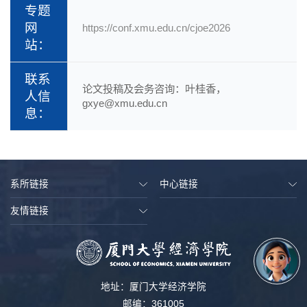
专题
网
https://conf.xmu.edu.cn/cjoe2026
站：
联系
论文投稿及会务咨询：叶桂香，
人信
gxye@xmu.edu.cn
息：
系所链接
中心链接
友情链接
地址：厦门大学经济学院
邮编：361005