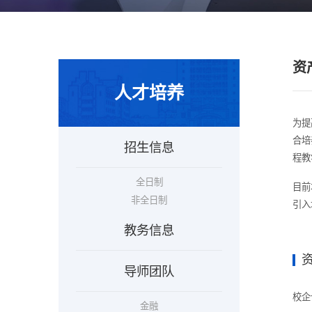
资
人才培养
为提
合培
招生信息
程教
全日制
目前
非全日制
引入
教务信息
导师团队
校企
金融